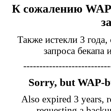
К сожалению WAP
з
Также истекли 3 года,
запроса бекапа 
---------------------------
Sorry, but WAP-
Also expired 3 years, r
requesting a backu